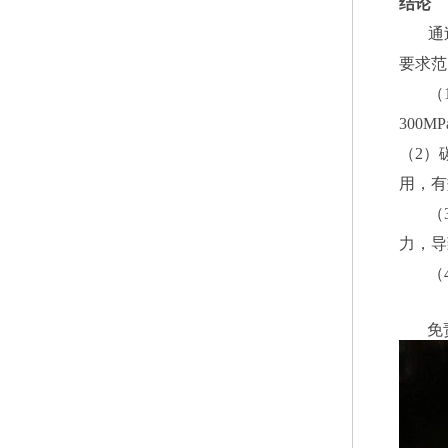
结论
通
要求范
（
300MP
（2）
用，有
（
力，导
（
免