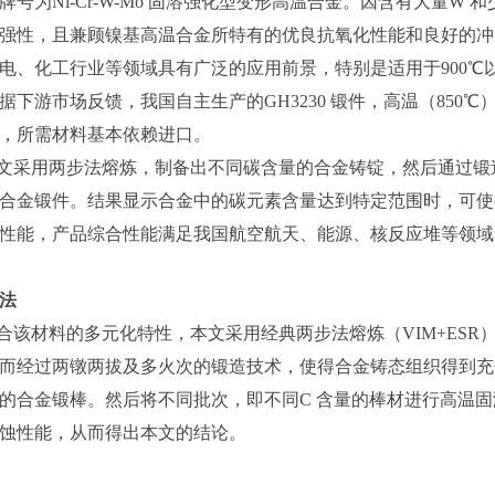
牌号为Ni-Cr-W-Mo 固溶强化型变形高温合金。因含有大量
强性，且兼顾镍基高温合金所特有的优良抗氧化性能和良好的冲
电、化工行业等领域具有广泛的应用前景，特别是适用于900℃
据下游市场反馈，我国自主生产的GH3230 锻件，高温（85
，所需材料基本依赖进口。
文采用两步法熔炼，制备出不同碳含量的合金铸锭，然后通过锻
合金锻件。结果显示合金中的碳元素含量达到特定范围时，可使
性能，产品综合性能满足我国航空航天、能源、核反应堆等领域
法
合该材料的多元化特性，本文采用经典两步法熔炼（VIM+ES
而经过两镦两拔及多火次的锻造技术，使得合金铸态组织得到充
的合金锻棒。然后将不同批次，即不同C 含量的棒材进行高温
蚀性能，从而得出本文的结论。