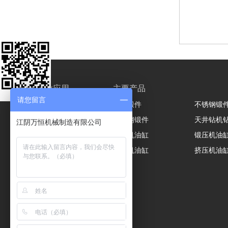
行业应用
主要产品
请您留言
液压油缸
轧辊锻件
不锈钢锻
液压机与挤压机
模具钢锻件
天井钻机
江阴万恒机械制造有限公司
液压机油缸
锻压机油
热压机油缸
挤压机油