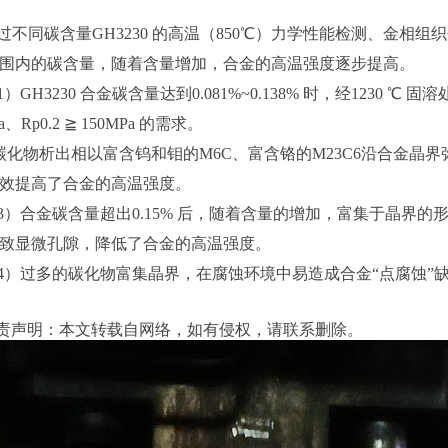
过不同碳含量GH3230 的高温（850℃）力学性能检测、金相
围内的碳含量，随着含量增加，合金的高温强度逐步提高。
1）GH3230 合金碳含量达到0.081%~0.138% 时，经1230 
a、Rp0.2 ≧ 150MPa 的需求。
碳化物析出相以富含钨和钼的
M6C
、富含铬的
M23C6
沿合金晶界
效提高了合金的高温强度。
3）合金碳含量超出0.15% 后，随着含量的增加，富集于晶界
致显微孔隙，降低了合金的高温强度。
4）过多的碳化物富集晶界，在腐蚀环境中易造成合金“点腐蚀”
责声明：本文转载自网络，如有侵权，请联系删除。