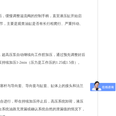
后，缓慢调整溢流阀的控制手柄，直至液压缸开始启
调节，主要是观查油缸是否有长行程爬行、严重抖动、
，超高压泵自动继续向工作腔加压，通过预先调整好后
压1-2min（压力是工作压的1.25或1.5倍）。
活塞杆与导向套、导向套与缸套、缸体上的接头和法兰
结合进行，即在持续加压停止后，高压系统卸荷，液压
台系统油路无泄漏或确认系统自然的泄漏值的情况下，