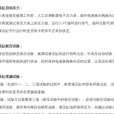
压缸启动压力：
力表连接至被测工作腔，人工目测数显电子压力表，操作电液换向阀换向
时再观测记录压力表上的压力值。运行2-3个循环进行排气，循环次数可
液压缸平行运行时是否有卡死等不正常的状态。
压缸耐压试验：
验也包括静态保压试验，被测试液压缸到达行程终点后，中高压自动切换
阀平稳而有效的进行供油，此时保持电液换阀换向后的位置，让高压柱塞泵持续加
压缸泄漏试验：
泄漏：在进行一、二、三项试验的过程中，检查液压缸外部各焊接点处、
各密封处是否存在泄漏或渗漏。
泄漏：试验方法着重第三项（耐压试验中的保压试验）：必须与耐压试验
接回油箱，液控单向阀自动锁死油路，液压缸油腔保持压力，在确认试验