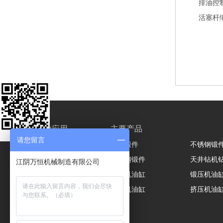
排油控
活塞杆
行业应用
主要产品
请您留言
液压油缸
轧辊锻件
不锈钢锻
液压机与挤压机
模具钢锻件
天井钻机
江阴万恒机械制造有限公司
液压机油缸
锻压机油
热压机油缸
挤压机油