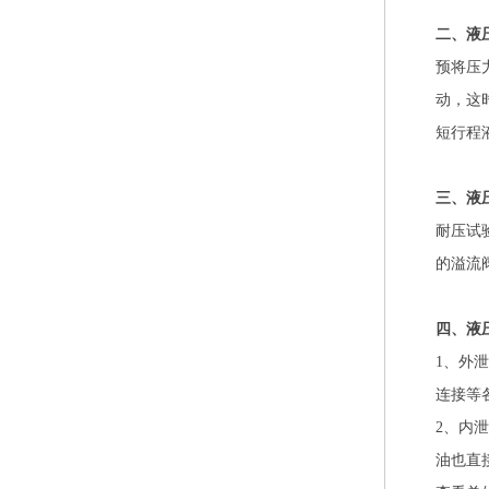
二、液
预将压
动，这
短行程
三、液
耐压试
的溢流
四、液
1、外
连接等
2、内
油也直